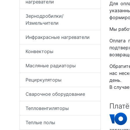
нагреватели
Для опл
указанн
Зернодробилки/
формиро
Измельчители
Мы рабо
Инфракрасные нагреватели
Оплата 
подтверж
Конвекторы
возвраще
Масляные радиаторы
Обратит
нас нес
Рециркуляторы
день.
В случае
Сварочное оборудование
Платё
Тепловентиляторы
Теплые полы
автомат