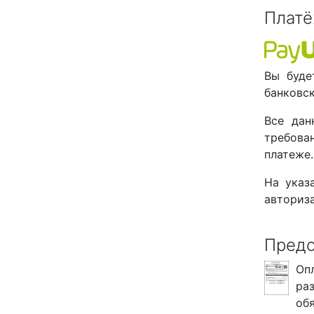
Платё
Вы буде
банковск
Все дан
требова
платеже.
На указ
авториза
Предо
Оп
ра
об