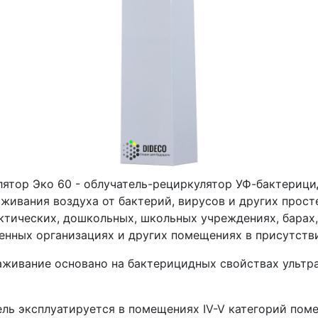
лятор Эко 60 - облучатель-рециркулятор УФ-бактерици
живания воздуха от бактерий, вирусов и других прост
ктических, дошкольных, школьных учреждениях, барах,
енных организациях и других помещениях в присутств
аживание основано на бактерицидных свойствах ультра
ель эксплуатируется в помещениях IV-V категорий пом