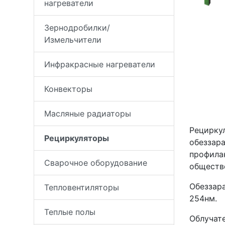
нагреватели
Зернодробилки/
Измельчители
Инфракрасные нагреватели
Конвекторы
Масляные радиаторы
Рецирку
Рециркуляторы
обеззара
профила
Сварочное оборудование
обществ
Обеззар
Тепловентиляторы
254нм.
Теплые полы
Облучат