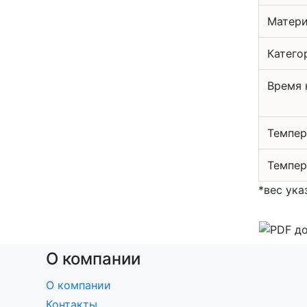
Матери
Катего
Время 
Темпер
Темпер
*вес ука
О компании
О компании
Контакты