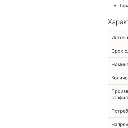
Тар
Харак
Источн
Срок 
Номина
Количе
Произв
стафил
Потреб
Напряж