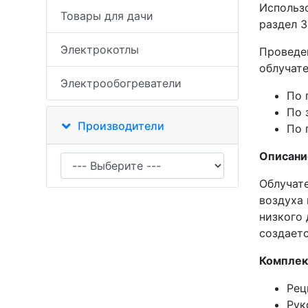
Использо
Товары для дачи
раздел 3
Электрокотлы
Проведе
облучате
Электрообогреватели
По 
По 
Производители
По 
Описани
Облучат
воздуха
низкого
создаетс
Комплек
Рец
Рук