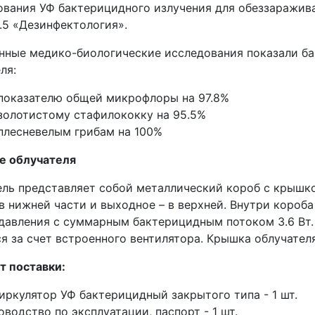
вания УФ бактерицидного излучения для обеззараживан
.5 «Дезинфектология».
нные медико-биологические исследования показали б
ля:
показателю общей микрофлоры на 97.8%
золотистому стафилококку на 95.5%
плесневелым грибам на 100%
е облучателя
ель представляет собой металлический короб с крышк
 в нижней части и выходное – в верхней. Внутри коро
 давления с суммарным бактерицидным потоком 3.6 Вт
я за счет встроенного вентилятора. Крышка облучател
т поставки:
иркулятор УФ бактерицидный закрытого типа - 1 шт.
оводство по эксплуатации, паспорт - 1 шт.