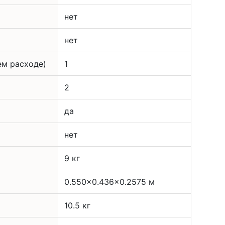
нет
нет
ем расходе)
1
2
да
нет
9 кг
0.550x0.436x0.2575 м
10.5 кг