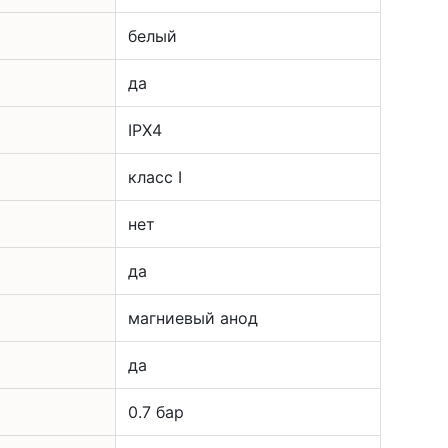
белый
да
IPX4
класс I
нет
да
магниевый анод
да
0.7 бар