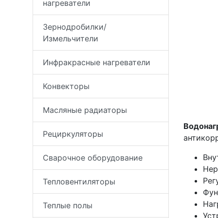
нагреватели
Зернодробилки/
Измельчители
Инфракрасные нагреватели
Конвекторы
Масляные радиаторы
Водонагр
Рециркуляторы
антикор
Вну
Сварочное оборудование
Нер
Рег
Тепловентиляторы
Фун
Наг
Теплые полы
Уст