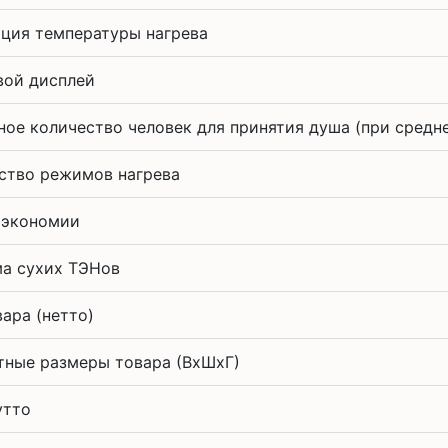
ция температуры нагрева
ой дисплей
ное количество человек для принятия душа (при средн
ство режимов нагрева
 экономии
а сухих ТЭНов
вара (нетто)
тные размеры товара (ВxШxГ)
утто