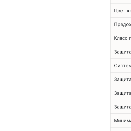
Цвет к
Предох
Класс 
Защита
Систем
Защита
Защита
Защита
Минима