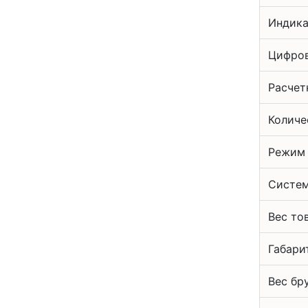
Индика
Цифров
Расчет
Количе
Режим
Систем
Вес то
Габари
Вес бр