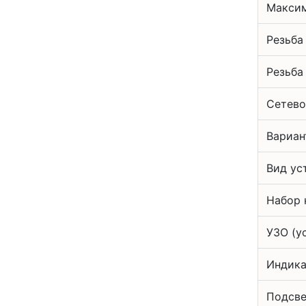
Максим
Резьба
Резьба
Сетево
Вариан
Вид ус
Набор 
УЗО (у
Индика
Подсве