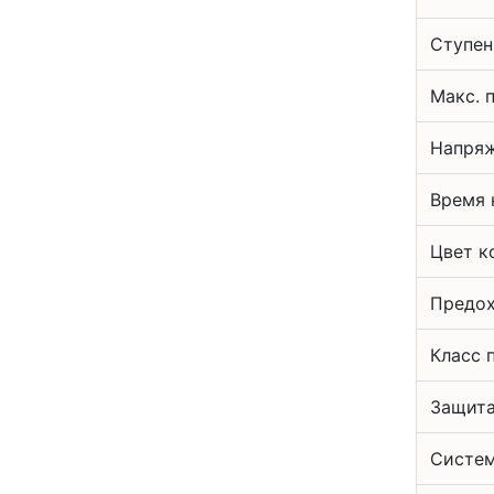
Ступен
Макс. 
Напряж
Время 
Цвет к
Предох
Класс 
Защита
Систем