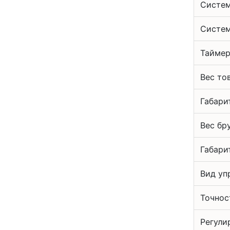
Систем
Систем
Тайме
Вес то
Габари
Вес бр
Габари
Вид уп
Точнос
Регули