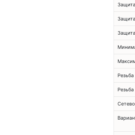
Защита
Защита
Защита
Минима
Максим
Резьба
Резьба
Сетево
Вариан