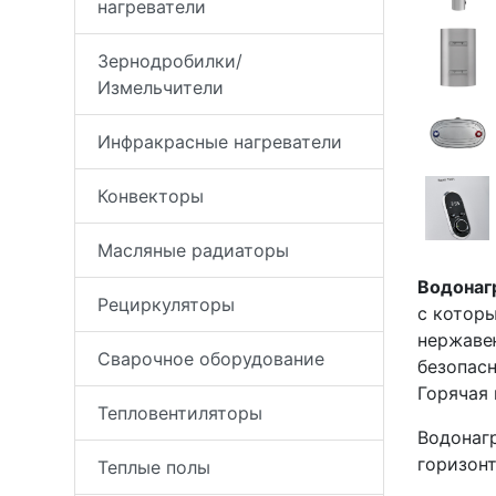
нагреватели
Зернодробилки/
Измельчители
Инфракрасные нагреватели
Конвекторы
Масляные радиаторы
Водонагр
Рециркуляторы
с которы
нержаве
Сварочное оборудование
безопасн
Горячая 
Тепловентиляторы
Водонагр
горизон
Теплые полы