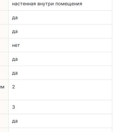
настенная внутри помещения
да
да
нет
да
да
ем
2
3
да