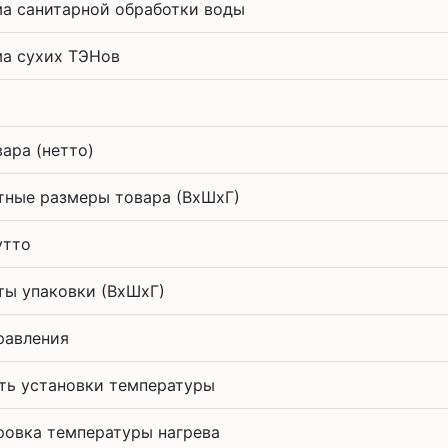
а санитарной обработки воды
а сухих ТЭНов
р
вара (нетто)
тные размеры товара (ВxШxГ)
утто
ты упаковки (ВхШхГ)
равления
ть установки температуры
ровка температуры нагрева