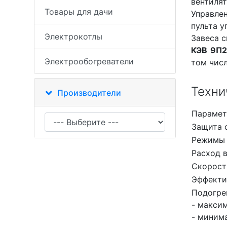
вентилят
Товары для дачи
Управле
пульта у
Электрокотлы
Завеса с
КЭВ 9П2
Электрообогреватели
том числ
Техни
Производители
Парамет
Защита 
Режимы 
Расход в
Скорость
Эффекти
Подогре
- макси
- миним