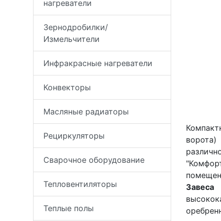
нагреватели
Зернодробилки/
Измельчители
Инфракрасные нагреватели
Конвекторы
Масляные радиаторы
Компак
Рециркуляторы
ворота)
различн
Сварочное оборудование
"Комфор
помещени
Тепловентиляторы
Завеса
высокок
Теплые полы
оребрен