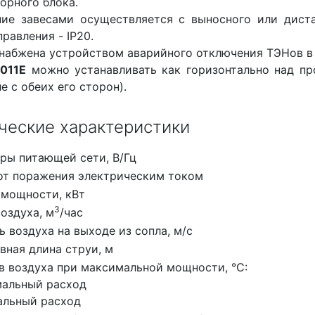
орного блока.
ние завесами осуществляется с выносного или дист
правления - IP20.
набжена устройством аварийного отключения ТЭНов в 
011Е
можно устанавливать как горизонтально над про
е с обеих его сторон).
ческие характеристики
ры питающей сети, В/Гц
от поражения электрическим током
мощности, кВт
3
оздуха, м
/час
 воздуха на выходе из сопла, м/с
вная длина струи, м
в воздуха при максимальной мощности, °C:
мальный расход
альный расход