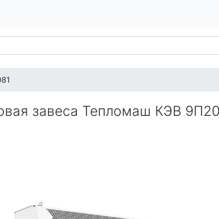
081
овая завеса Тепломаш КЭВ 9П20