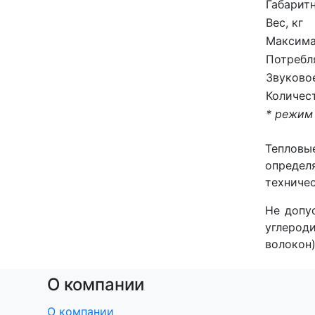
Габарит
Вес, кг
Максима
Потребл
Звуково
Количест
* режим
Тепловы
определ
техничес
Не допус
углерод
волокон)
О компании
О компании