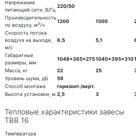
Напряжение
220/50
питающей сети, В/Гц
Производительность
1200
1500
3
по воздуху, м
/ч
Скорость потока
воздуха на выходе,
6,5
5,1
м/с
Габаритные
1048×365×275
1040×395×310
размеры, мм
Масса, кг
22
25
Уровень шума, дБ
59
Способ монтажа
горизонт./верт.
Высота установки, м
2,5
3
Тепловые характеристики завесы
ТВВ 16
Температура