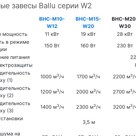
ые завесы Ballu серии W2
BHC-M10-
BHC-M15-
BHC-M20
W12
W20
W30
я мощность
11 кВт
19 кВт
28 кВт
ь в режиме
150 Вт
160 Вт
230 Вт
ции
ние питания
22
лектрозащиты
дительность
3
3
3
1000 м
/ч
1700 м
/ч
2200 м
/
ху (1)
дительность
3
3
3
1200 м
/ч
2000 м
/ч
2700 м
/
ху (2)
дительность
3
3
3
1400 м
/ч
2300 м
/ч
3200 м
/
ху (3)
установки
3,5 м
 шума на