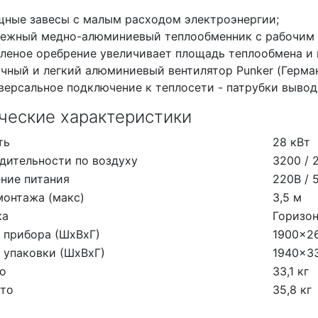
ные завесы с малым расходом электроэнергии;
ежный медно-алюминиевый теплообменник с рабочим д
леное оребрение увеличивает площадь теплообмена и 
чный и легкий алюминиевый вентилятор Punker (Герман
версальное подключение к теплосети - патрубки выводя
ческие характеристики
ть
28 кВт
дительности по воздуху
3200 / 
ние питания
220B / 
монтажа (макс)
3,5 м
ка
Горизон
 прибора (ШхВхГ)
1900x2
 упаковки (ШхВхГ)
1940x3
то
33,1 кг
тто
35,8 кг