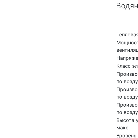
Водян
Теплова
Мощност
вентиля
Напряже
Класс э
Произво
по возду
Произво
по возду
Произво
по возду
Высота 
макс.
Уровень