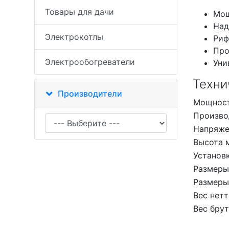
Товары для дачи
Мощ
Над
Электрокотлы
Риф
Про
Электрообогреватели
Уни
Техни
Производители
Мощнос
Произво
Напряже
Высота 
Установ
Размеры
Размеры
Вес нет
Вес бру