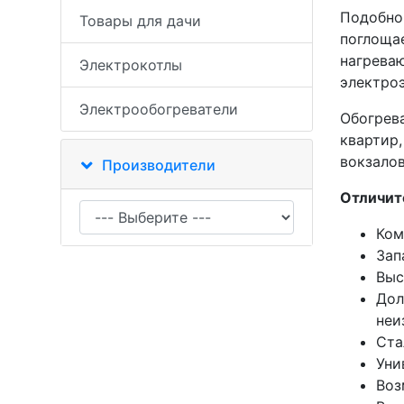
Подобно 
Товары для дачи
поглощае
нагрева
Электрокотлы
электроэ
Электрообогреватели
Обогрев
квартир,
вокзалов
Производители
Отличит
Ком
Зап
Выс
Дол
неи
Ста
Уни
Воз