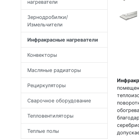
нагреватели
Зернодробилки/
Измельчители
Инфракрасные нагреватели
Конвекторы
Масляные радиаторы
Инфракр
Рециркуляторы
помещен
теплоиз
Сварочное оборудование
поворот
обогрева
Тепловентиляторы
благодар
серебри
Теплые полы
допускае