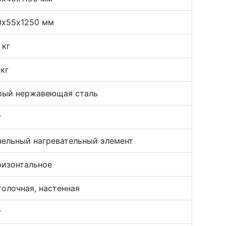
0х55х1250 мм
 кг
 кг
рый нержавеющая сталь
т
нельный нагревательный элемент
ризонтальное
толочная, настенная
т