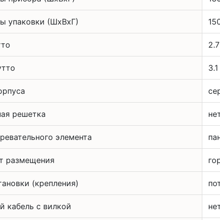
ы упаковки (ШхВхГ)
15
тто
2.7
утто
3.1
орпуса
се
ая решетка
не
гревательного элемента
па
т размещения
го
тановки (крепления)
по
й кабель с вилкой
не