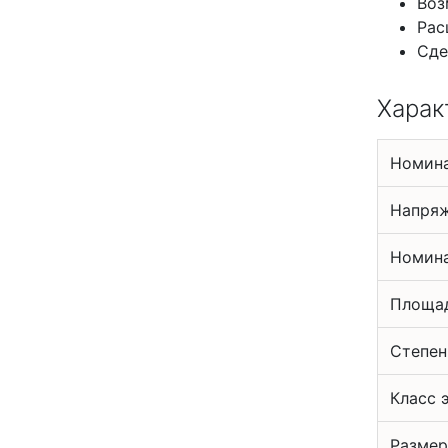
Воз
Рас
Сде
Харак
Номин
Напряж
Номина
Площад
Степен
Класс 
Размер