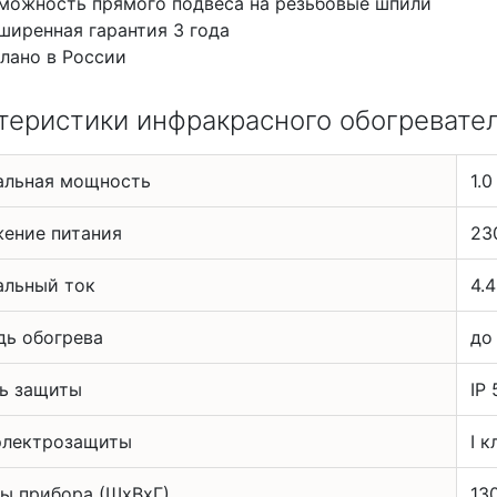
можность прямого подвеса на резьбовые шпили
ширенная гарантия 3 года
лано в России
теристики инфракрасного обогревателя
альная мощность
1.0
ение питания
23
льный ток
4.4
ь обогрева
до
ь защиты
IP 
электрозащиты
I к
ы прибора (ШхВхГ)
13