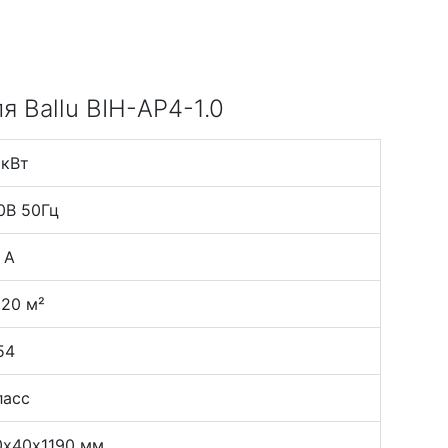
 Ballu BIH-AP4-1.0
 кВт
0В 50Гц
 А
 20 м²
54
ласс
0х40х1190 мм