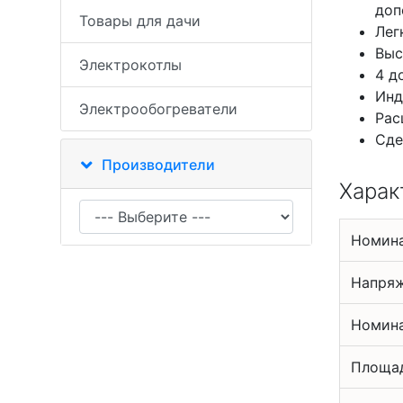
доп
Товары для дачи
Лег
Выс
Электрокотлы
4 д
Инд
Электрообогреватели
Рас
Сде
Производители
Харак
Номин
Напряж
Номина
Площад