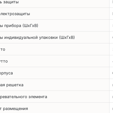
ь защиты
электрозащиты
ы прибора (ШхГхВ)
ы индивидуальной упаковки (ШхГхВ)
тто
утто
орпуса
ая решетка
гревательного элемента
т размещения