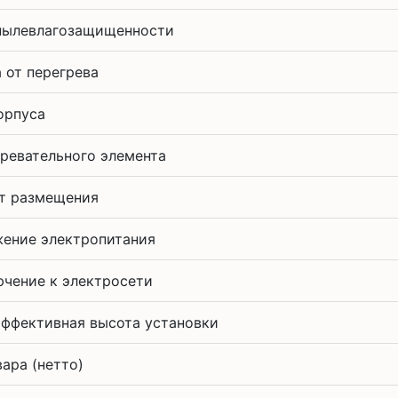
пылевлагозащищенности
 от перегрева
орпуса
гревательного элемента
т размещения
ение электропитания
чение к электросети
эффективная высота установки
вара (нетто)