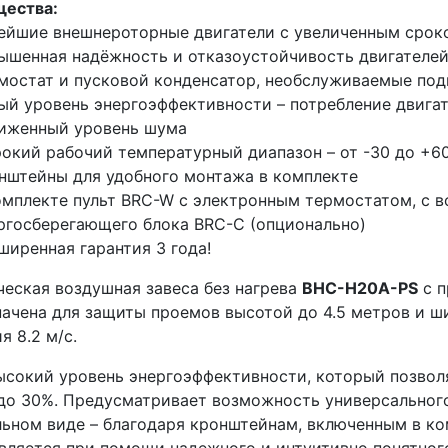
ества:
ейшие внешнероторные двигатели с увеличенным сроком
ышенная надёжность и отказоустойчивость двигателей
мостат и пусковой конденсатор, необслуживаемые по
ый уровень энергоэффективности – потребление двига
иженный уровень шума
окий рабочий температурный диапазон – от -30 до +6
нштейны для удобного монтажа в комплекте
омплекте пульт BRC-W с электронным термостатом, с
ргосберегающего блока BRC-C (опционально)
ширенная гарантия 3 года!
ческая воздушная завеса без нагрева
BHC-H20A-PS
с п
ачена для защиты проемов высотой до 4.5 метров и ш
я 8.2 м/с.
ысокий уровень энергоэффективности, который позвол
до 30%. Предусматривает возможность универсального
ьном виде – благодаря кронштейнам, включенным в ко
вляется при помощи надежного и интуитивно понятного