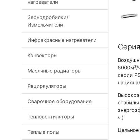
нагреватели
Зернодробилки/
Измельчители
Инфракрасные нагреватели
Серия
Конвекторы
Воздушны
5000м³/ч
Масляные радиаторы
серии PS
национал
Рециркуляторы
Высокоэ
Сварочное оборудование
стабильн
энергоэ
Тепловентиляторы
ч.)
Цельное
Теплые полы