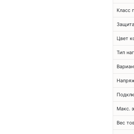
Класс 
Защита
Цвет к
Тип на
Вариан
Напряж
Подклю
Макс. 
Вес то