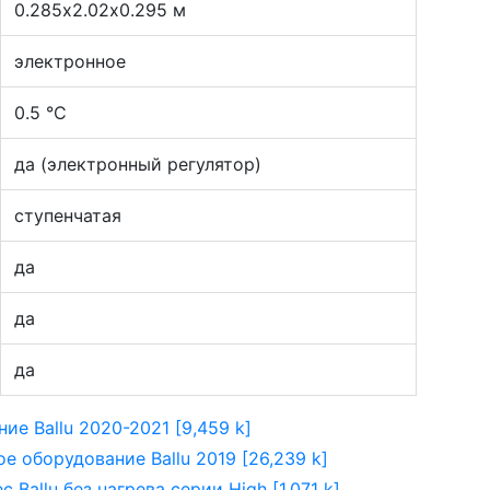
0.285х2.02х0.295 м
электронное
0.5 °С
да (электронный регулятор)
ступенчатая
да
да
да
е Ballu 2020-2021 [9,459 k]
 оборудование Ballu 2019 [26,239 k]
Ballu без нагрева серии High [1,071 k]