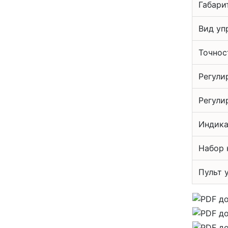
Габари
Вид уп
Точнос
Регули
Регули
Индика
Набор 
Пульт 