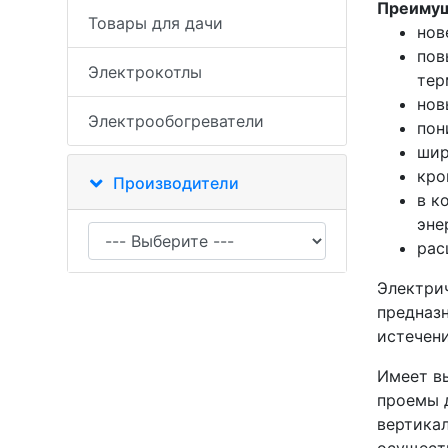
Преимущ
Товары для дачи
нов
пов
Электрокотлы
тер
нов
Электрообогреватели
пон
шир
кро
Производители
в к
эне
рас
Электри
предназн
истечени
Имеет в
проемы 
вертикал
осущест