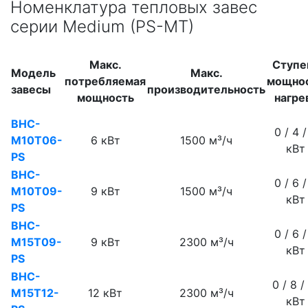
Номенклатура тепловых завес
cерии Medium (PS-MT)
Макс.
Ступе
Модель
Макс.
потребляемая
мощно
завесы
производительность
мощность
нагре
BHC-
0 / 4 /
M10T06-
6 кВт
1500 м³/ч
кВт
PS
BHC-
0 / 6 /
M10T09-
9 кВт
1500 м³/ч
кВт
PS
BHC-
0 / 6 /
M15T09-
9 кВт
2300 м³/ч
кВт
PS
BHC-
0 / 8 /
M15T12-
12 кВт
2300 м³/ч
кВт