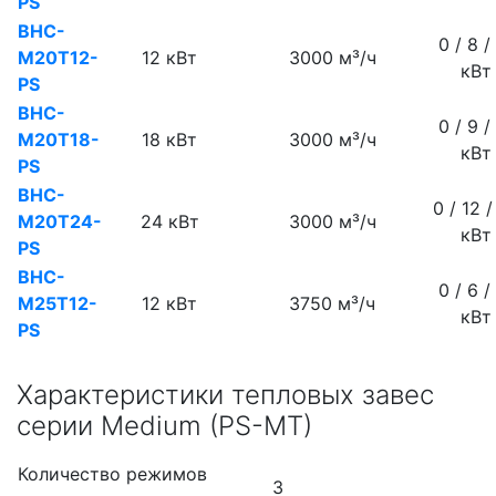
PS
BHC-
0 / 8 /
M20T12-
12 кВт
3000 м³/ч
кВт
PS
BHC-
0 / 9 /
M20T18-
18 кВт
3000 м³/ч
кВт
PS
BHC-
0 / 12 /
M20T24-
24 кВт
3000 м³/ч
кВт
PS
BHC-
0 / 6 /
M25T12-
12 кВт
3750
м³/ч
кВт
PS
Характеристики тепловых завес
cерии Medium (PS-MT)
Количество режимов
3